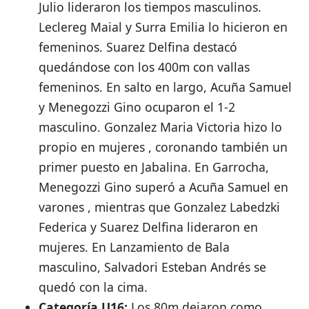
Julio
lideraron los tiempos masculinos.
Leclereg Maial
y Surra Emilia
lo hicieron en
femeninos.
Suarez Delfina destacó
quedándose con los 400m con vallas
femeninos
.
En salto en largo, Acuña Samuel
y Menegozzi Gino
ocuparon el 1-2
masculino.
Gonzalez Maria Victoria hizo lo
propio en mujeres
, coronando también un
primer puesto en Jabalina
.
En Garrocha,
Menegozzi Gino superó a Acuña Samuel en
varones
, mientras que Gonzalez Labedzki
Federica y Suarez Delfina lideraron en
mujeres
.
En Lanzamiento de Bala
masculino, Salvadori Esteban Andrés se
quedó con la cima
.
Categoría U16:
Los 80m dejaron como